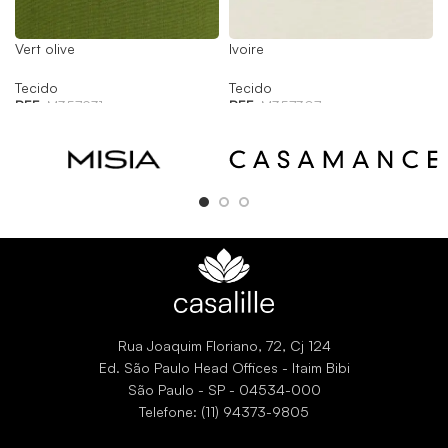
Vert olive
Ivoire
Tecido
Tecido
REF:
M357931
REF:
M357307
Rua Joaquim Floriano, 72, Cj 124
Ed. São Paulo Head Offices - Itaim Bibi
São Paulo - SP - 04534-000
Telefone: (11) 94373-9805