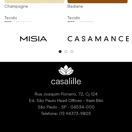
Champagne
Badiane
Tecido
Tecido
REF:
M357408
REF:
M357738
Rua Joaquim Floriano, 72, Cj 124
Ed. São Paulo Head Offices - Itaim Bibi
São Paulo - SP - 04534-000
Telefone: (11) 94373-9805