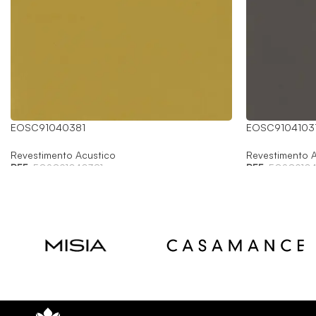
EOSC91040381
EOSC9104103
Revestimento Acustico
Revestimento A
REF:
EOSC91040381
REF:
EOSC9104
Read
Read