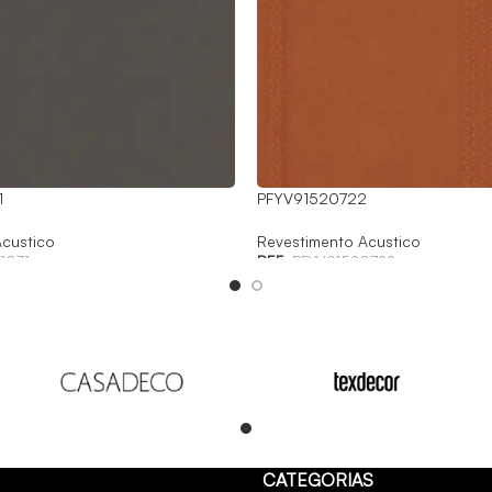
1
PFYV91520722
custico
Revestimento Acustico
1031
REF:
PFYV91520722
Read
CATEGORIAS