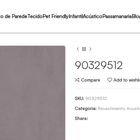
to de Parede
Tecido
Pet Friendly
Infantil
Acústico
Passamanaria
Blo
90329512
Compare
Add to wishli
SKU:
90329512
Categoria:
Revestimento Acusti
Share: