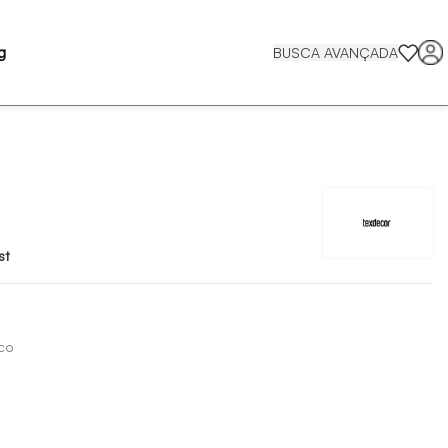
g
BUSCA AVANÇADA
st
co