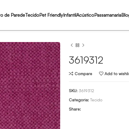
to de Parede
Tecido
Pet Friendly
Infantil
Acústico
Passamanaria
Blo
3619312
Compare
Add to wishli
SKU:
3619312
Categoria:
Tecido
Share: