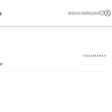
g
BUSCA AVANÇADA
st