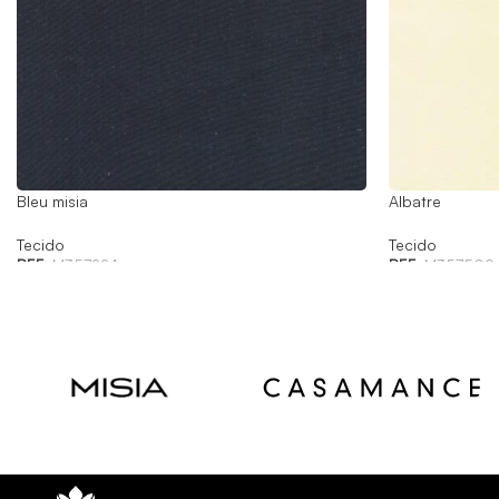
Bleu misia
Albatre
Tecido
Tecido
REF:
M357224
REF:
M357509
Read
Read