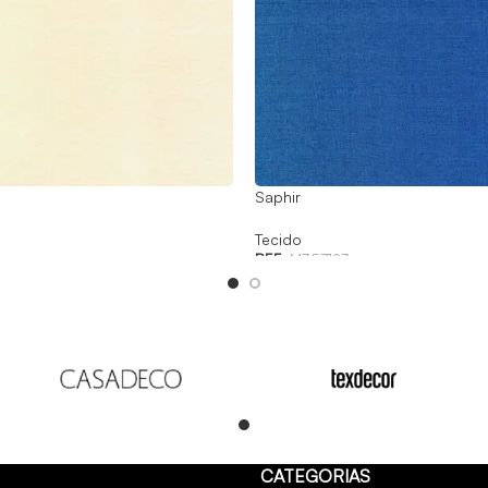
Saphir
Tecido
REF:
M357123
Read
CATEGORIAS