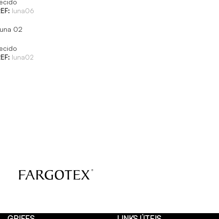
ecido
EF:
luna06
una 02
ecido
EF:
luna02
GRIFES
LINKS ÚTEIS