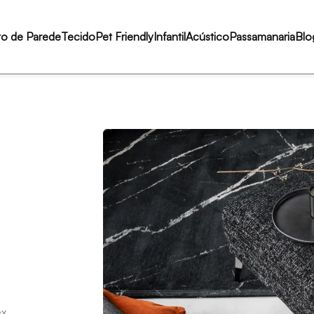
to de Parede
Tecido
Pet Friendly
Infantil
Acústico
Passamanaria
Blo
ex