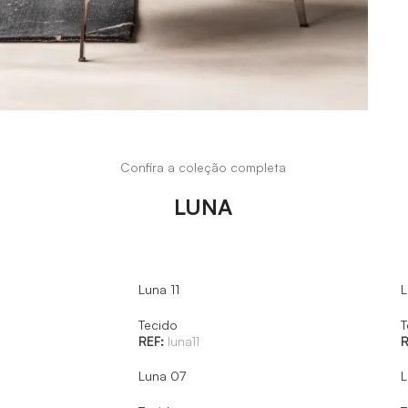
Confira a coleção completa
LUNA
Luna 11
L
Tecido
T
REF:
luna11
R
Luna 07
L