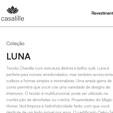
Revestimen
Coleção
LUNA
Tecido Chenille com estrutura distinta e brilho sutil. Luna é
perfeita para móveis arredondados, mas também acrescenta
sutileza a formas simples e minimalistas. Uma ampla gama de
cores permitirá que você crie uma variedade de designs de
interiores. O tecido é multifuncional, pode ser utilizado na
confecção de almofadas ou colcha. Propriedades do Magic
Home: fácil limpeza e hidrofobicidade farão com que você
desfrute de um lindo móvel por anos. O certificado Oeko-T