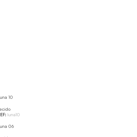
una 10
ecido
EF:
luna10
una 06