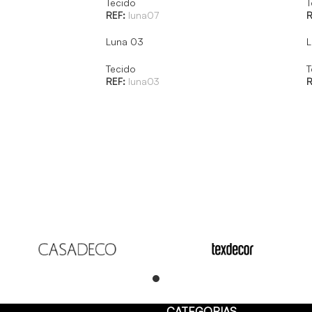
Tecido
T
REF:
luna07
R
Luna 03
L
Tecido
T
REF:
luna03
R
Read
CATEGORIAS