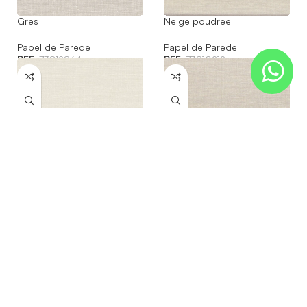
Gres
Neige poudree
Papel de Parede
Papel de Parede
REF:
73812864
REF:
73810212
Rayon de lune
Craie
Papel de Parede
Papel de Parede
REF:
73812558
REF:
73810620
Ecoando a diversidade do mundo,
AVENTURA inclui uma seleção de
decorações inspiradas nas mais
belas paisagens de todos os
continentes. Com uma rica
vegetação de cores vivas, irradia o