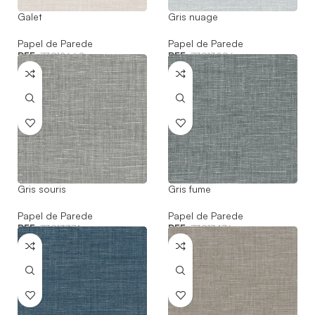
Galet
Gris nuage
Papel de Parede
Papel de Parede
REF:
73812660
REF:
73813986
Gris souris
Gris fume
Papel de Parede
Papel de Parede
REF:
73813374
REF:
73813476