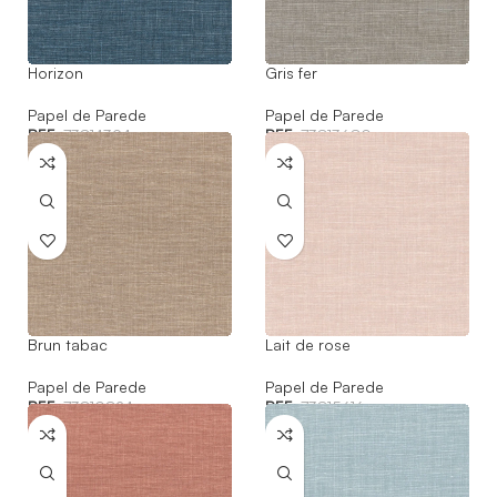
Horizon
Gris fer
Papel de Parede
Papel de Parede
REF:
73814394
REF:
73813680
Brun tabac
Lait de rose
Papel de Parede
Papel de Parede
REF:
73810824
REF:
73815616