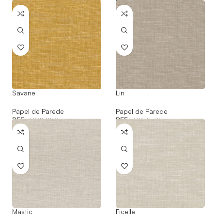
REF:
73814802
REF:
73815106
Savane
Lin
Papel de Parede
Papel de Parede
REF:
73815208
REF:
73813578
Mastic
Ficelle