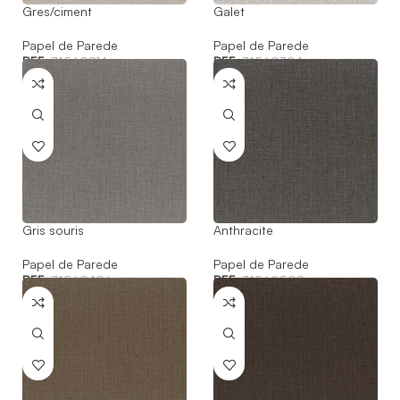
Gres/ciment
Galet
Papel de Parede
Papel de Parede
REF:
74560814
REF:
74560304
Gris souris
Anthracite
Papel de Parede
Papel de Parede
REF:
74560406
REF:
74560508