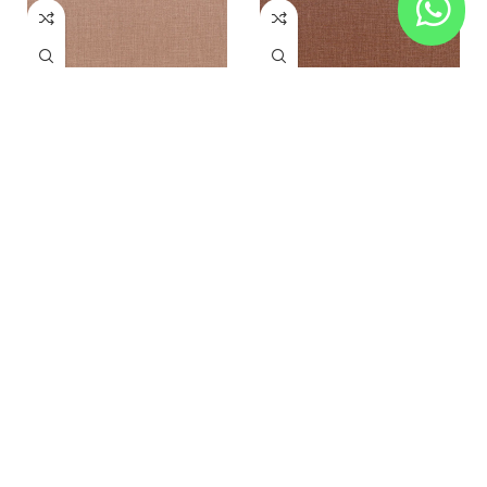
Nude
Peche
Papel de Parede
Papel de Parede
REF:
74563160
REF:
74563262
Turquoise clair
Marine